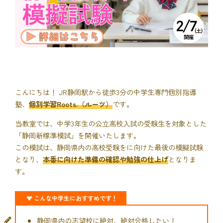
こんにちは！ JR静岡駅から徒歩3分の中学生専門個別指導
塾、
個別学習Roots.（ルーツ）
です。
当教室では、中学3年生の公立高校入試の受験生を対象とした
「静岡新標準模試」を開催いたします。
この模試は、静岡県内の高校受験をに向けた最後の模擬試験
となり、
本番に向けた準備の確認や勉強の仕上げ
となりま
す。
▼ こんな中学生におすすめです！
静岡県内の志望校に絶対、絶対合格したい！