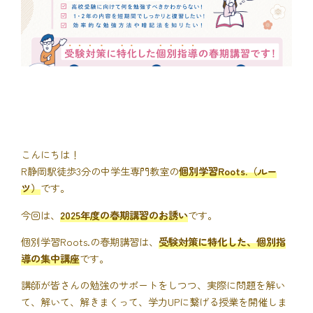
こんにちは！
R静岡駅徒歩3分の中学生専門教室の
個別学習Roots.（ルー
ツ）
です。
今回は、
2025年度の春期講習のお誘い
です。
個別学習Roots.の春期講習は、
受験対策に特化した、個別指
導の集中講座
です。
講師が皆さんの勉強のサポートをしつつ、実際に問題を解い
て、解いて、解きまくって、学力UPに繋げる授業を開催しま