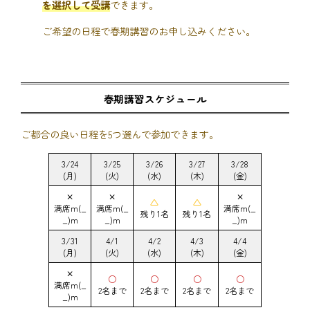
を選択して受講
できます。
ご希望の日程で春期講習のお申し込みください。
春期講習スケジュール
ご都合の良い日程を5つ選んで参加できます。
3/24
3/25
3/26
3/27
3/28
(月)
(火)
(水)
(木)
(金)
×
×
×
△
△
満席m(_
満席m(_
満席m(_
残り1名
残り1名
_)m
_)m
_)m
3/31
4/1
4/2
4/3
4/4
(月)
(火)
(水)
(木)
(金)
×
○
○
○
○
満席m(_
2名まで
2名まで
2名まで
2名まで
_)m